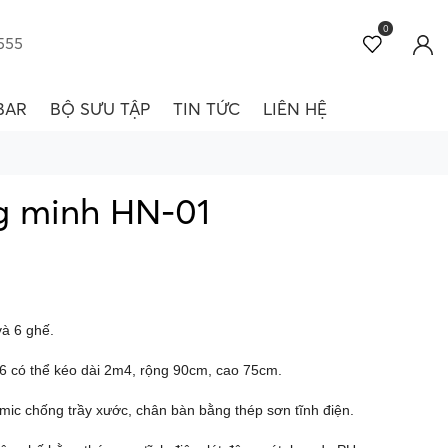
0
555
BAR
BỘ SƯU TẬP
TIN TỨC
LIÊN HỆ
g minh HN-01
à 6 ghế.
6 có thể kéo dài 2m4, rộng 90cm, cao 75cm.
amic chống trầy xước, chân bàn bằng thép sơn tĩnh điện.