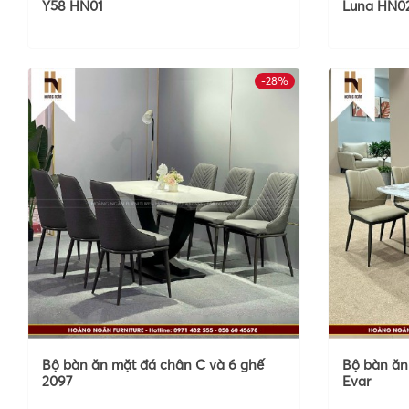
Y58 HN01
Luna HN0
-28%
Bộ bàn ăn mặt đá chân C và 6 ghế
Bộ bàn ăn
2097
Evar