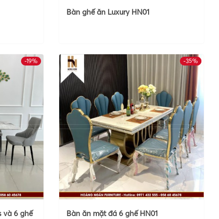
Bàn ghế ăn Luxury HN01
-19%
-35%
HOT
s và 6 ghế
Bàn ăn mặt đá 6 ghế HN01