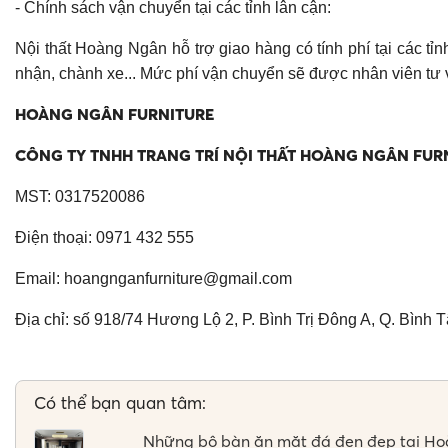
- Chính sách vận chuyển tại các tỉnh lân cận:
Nội thất Hoàng Ngân hỗ trợ giao hàng có tính phí tại các t
nhận, chành xe... Mức phí vận chuyển sẽ được nhân viên tư 
HOÀNG NGÂN FURNITURE
CÔNG TY TNHH TRANG TRÍ NỘI THẤT HOÀNG NGÂN FUR
MST: 0317520086
Điện thoại: 0971 432 555
Email:
hoangnganfurniture@gmail.com
Địa chỉ: số 918/74 Hương Lộ 2, P. Bình Trị Đông A, Q. Bình 
Có thể bạn quan tâm:
Những bộ bàn ăn mặt đá đen đẹp tại H