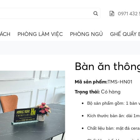
0971 432 
ÁCH
PHÒNG LÀM VIỆC
PHÒNG NGỦ
GHẾ QUẦY 
Bàn ăn thôn
Mã sản phẩm:
TMS-HN01
Trạng thái:
Có hàng
Bộ sản phẩm gồm: 1 bàn v
Kích thước bàn ăn: dài 1m
Chất liệu bàn: mặt đá cer