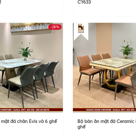
2
CY633
-28%
 mặt đá chân Evis và 6 ghế
Bộ bàn ăn mặt đá Ceramic 
ghế