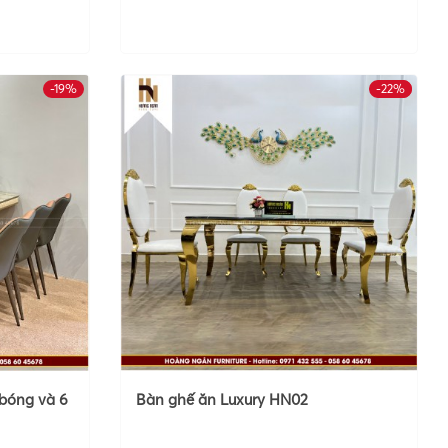
-19%
-22%
HOT
bóng và 6
Bàn ghế ăn Luxury HN02