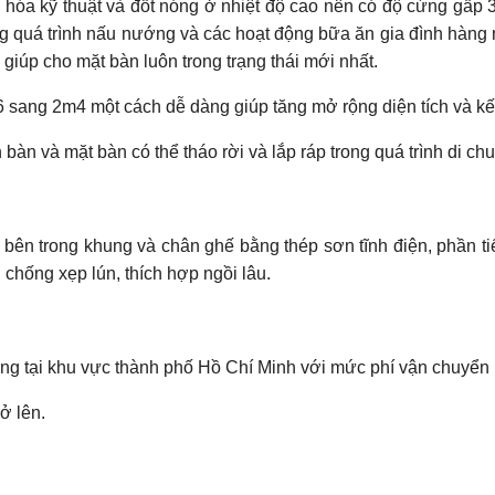
 hóa kỹ thuật và đốt nóng ở nhiệt độ cao nên có độ cứng gấp 3 -
g quá trình nấu nướng và các hoạt động bữa ăn gia đình hàng 
 giúp cho mặt bàn luôn trong trạng thái mới nhất.
m6 sang 2m4 một cách dễ dàng giúp tăng mở rộng diện tích và kế
bàn và mặt bàn có thể tháo rời và lắp ráp trong quá trình di ch
ên trong khung và chân ghế bằng thép sơn tĩnh điện, phần ti
chống xẹp lún, thích hợp ngồi lâu.
àng tại khu vực thành phố Hồ Chí Minh với mức phí vận chuyển
ở lên.