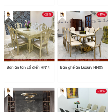
-29%
-31%
HOT
Bàn ăn tân cổ điển HN14
Bàn ghế ăn Luxury HN05
-38%