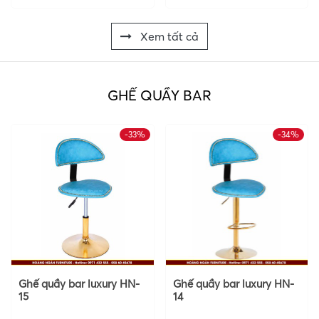
Xem tất cả
GHẾ QUẦY BAR
-33%
-34%
Ghế quầy bar luxury HN-
Ghế quầy bar luxury HN-
15
14