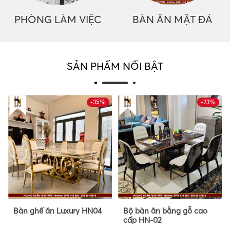
PHÒNG LÀM VIỆC
BÀN ĂN MẶT ĐÁ
SẢN PHẨM NỔI BẬT
-35%
HOT
-23%
Bàn ghế ăn Luxury HN04
Bộ bàn ăn bằng gỗ cao
cấp HN-02