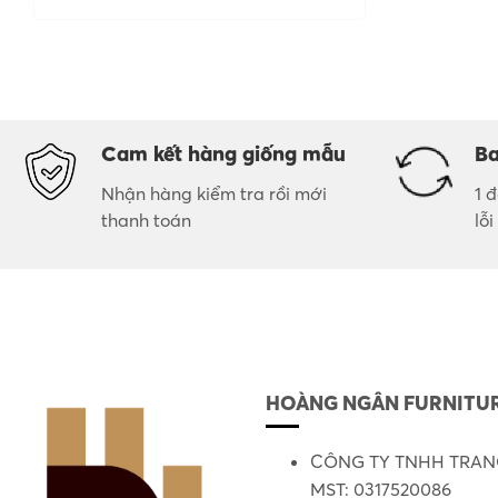
Cam kết hàng giống mẫu
Ba
Nhận hàng kiểm tra rồi mới
1 
thanh toán
lỗ
HOÀNG NGÂN FURNITUR
CÔNG TY TNHH TRANG
MST: 0317520086