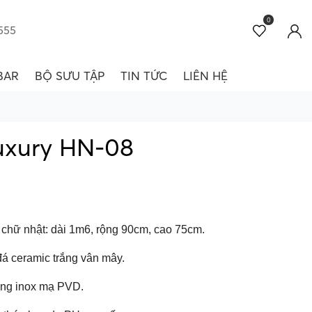
0
555
BAR
BỘ SƯU TẬP
TIN TỨC
LIÊN HỆ
uxury HN-08
 chữ nhật: dài 1m6, rộng 90cm, cao 75cm.
đá ceramic trắng vân mây.
ằng inox mạ PVD.