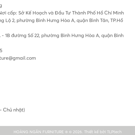
g
Nơi cấp: Sở Kế Hoạch và Đầu Tư Thành Phố Hồ Chí Minh
ơng Lộ 2, phường Bình Hưng Hòa A, quận Bình Tân, TP.Hồ
1A - 1B đường Số 22, phường Bình Hưng Hòa A, quận Bình
55
ture@gmail.com
- Chủ nhật)
HOÀNG NGÂN FURNITURE ® © 2026. Thiết kế bởi
TLPtech