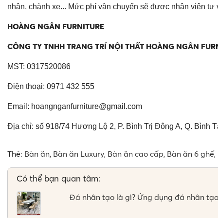
nhận, chành xe... Mức phí vận chuyển sẽ được nhân viên tư 
HOÀNG NGÂN FURNITURE
CÔNG TY TNHH TRANG TRÍ NỘI THẤT HOÀNG NGÂN FUR
MST: 0317520086
Điện thoại: 0971 432 555
Email:
hoangnganfurniture@gmail.com
Địa chỉ: số 918/74 Hương Lộ 2, P. Bình Trị Đông A, Q. Bình 
Thẻ:
Bàn ăn
,
Bàn ăn Luxury
,
Bàn ăn cao cấp
,
Bàn ăn 6 ghế
,
Có thể bạn quan tâm:
Đá nhân tạo là gì? Ứng dụng đá nhân tạo