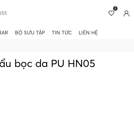
0
555
BAR
BỘ SƯU TẬP
TIN TỨC
LIÊN HỆ
ẩu bọc da PU HN05