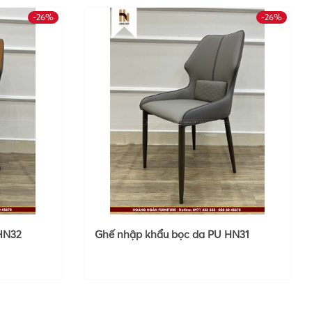
-26%
-26%
HN32
Ghế nhập khẩu bọc da PU HN31