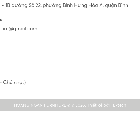
1A - 1B đường Số 22, phường Bình Hưng Hòa A, quận Bình
55
ture@gmail.com
- Chủ nhật)
HOÀNG NGÂN FURNITURE ® © 2026. Thiết kế bởi
TLPtech