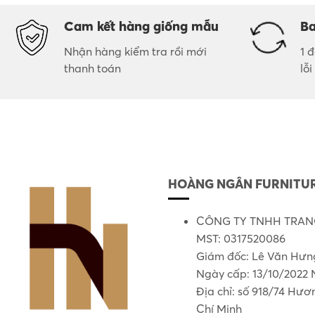
Cam kết hàng giống mẫu
Ba
Nhận hàng kiểm tra rồi mới
1 
thanh toán
lỗ
HOÀNG NGÂN FURNITUR
CÔNG TY TNHH TRANG
MST: 0317520086
Giám đốc: Lê Văn Hưn
Ngày cấp: 13/10/2022 
Địa chỉ: số 918/74 Hư
Chí Minh