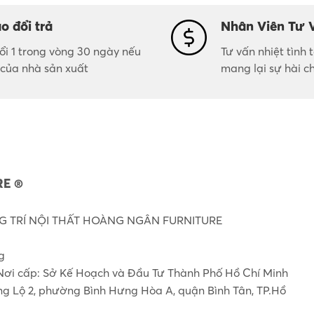
o đổi trả
Nhân Viên Tư 
đổi 1 trong vòng 30 ngày nếu
Tư vấn nhiệt tình
i của nhà sản xuất
mang lại sự hài c
E ®
 TRÍ NỘI THẤT HOÀNG NGÂN FURNITURE
g
Nơi cấp: Sở Kế Hoạch và Đầu Tư Thành Phố Hồ Chí Minh
ơng Lộ 2, phường Bình Hưng Hòa A, quận Bình Tân, TP.Hồ