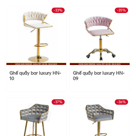
-33%
-35%
Ghế quầy bar luxury HN-
Ghế quầy bar luxury HN-
10
09
-37%
-36%