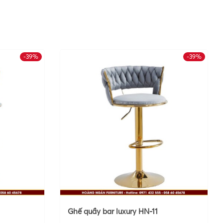
-39%
-39%
Ghế quầy bar luxury HN-11