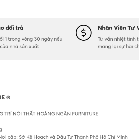
o đổi trả
Nhân Viên Tư 
đổi 1 trong vòng 30 ngày nếu
Tư vấn nhiệt tình
i của nhà sản xuất
mang lại sự hài c
E ®
 TRÍ NỘI THẤT HOÀNG NGÂN FURNITURE
g
Nơi cấp: Sở Kế Hoạch và Đầu Tư Thành Phố Hồ Chí Minh