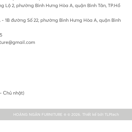
ơng Lộ 2, phường Bình Hưng Hòa A, quận Bình Tân, TP.Hồ
1A - 1B đường Số 22, phường Bình Hưng Hòa A, quận Bình
55
ture@gmail.com
- Chủ nhật)
HOÀNG NGÂN FURNITURE ® © 2026. Thiết kế bởi
TLPtech