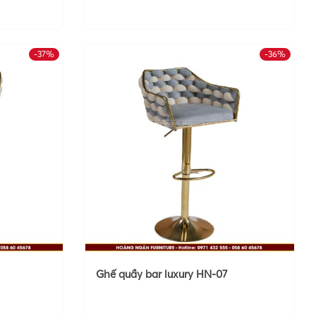
-37%
-36%
Ghế quầy bar luxury HN-07