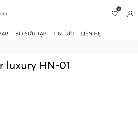
0
555
BAR
BỘ SƯU TẬP
TIN TỨC
LIÊN HỆ
r luxury HN-01