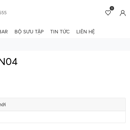
0
555
BAR
BỘ SƯU TẬP
TIN TỨC
LIÊN HỆ
HN04
mới