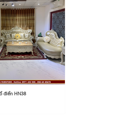
cổ điển HN38