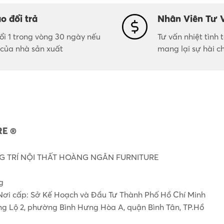
o đổi trả
Nhân Viên Tư 
đổi 1 trong vòng 30 ngày nếu
Tư vấn nhiệt tình
i của nhà sản xuất
mang lại sự hài c
E ®
 TRÍ NỘI THẤT HOÀNG NGÂN FURNITURE
g
Nơi cấp: Sở Kế Hoạch và Đầu Tư Thành Phố Hồ Chí Minh
ơng Lộ 2, phường Bình Hưng Hòa A, quận Bình Tân, TP.Hồ