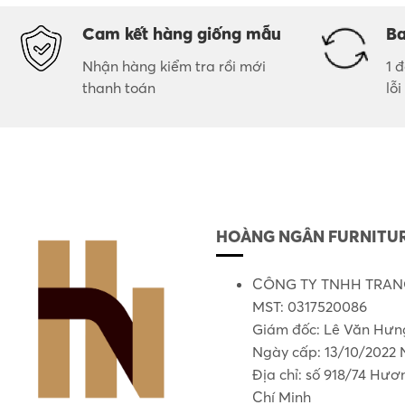
Cam kết hàng giống mẫu
Ba
Nhận hàng kiểm tra rồi mới
1 
thanh toán
lỗ
HOÀNG NGÂN FURNITUR
CÔNG TY TNHH TRANG
MST: 0317520086
Giám đốc: Lê Văn Hưn
Ngày cấp: 13/10/2022 
Địa chỉ: số 918/74 Hư
Chí Minh