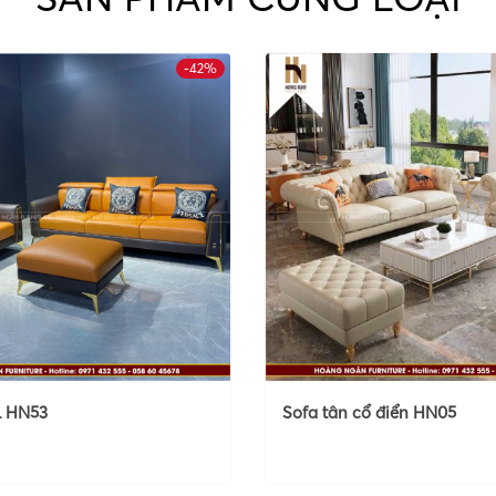
-42%
L HN53
Sofa tân cổ điển HN05