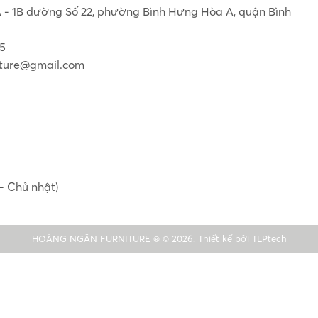
1A - 1B đường Số 22, phường Bình Hưng Hòa A, quận Bình
55
ture@gmail.com
- Chủ nhật)
HOÀNG NGÂN FURNITURE ® © 2026. Thiết kế bởi
TLPtech