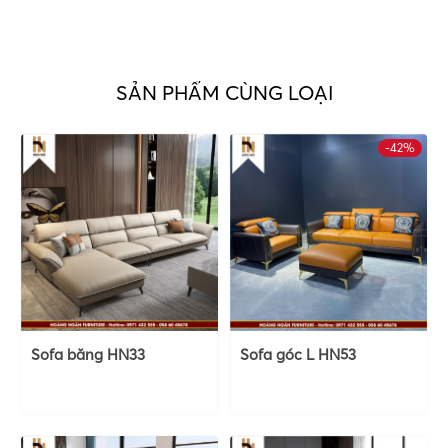
SẢN PHẨM CÙNG LOẠI
-42%
Sofa băng HN33
Sofa góc L HN53