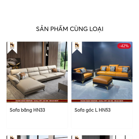
SẢN PHẨM CÙNG LOẠI
-42%
Sofa băng HN33
Sofa góc L HN53