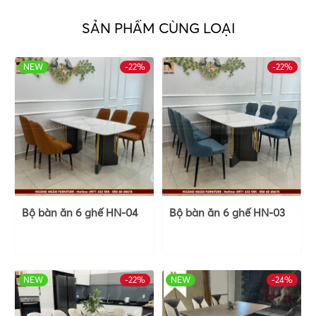
SẢN PHẨM CÙNG LOẠI
NEW
-22%
HOT
-22%
Bộ bàn ăn 6 ghế HN-04
Bộ bàn ăn 6 ghế HN-03
NEW
-22%
HOT
NEW
-24%
HOT