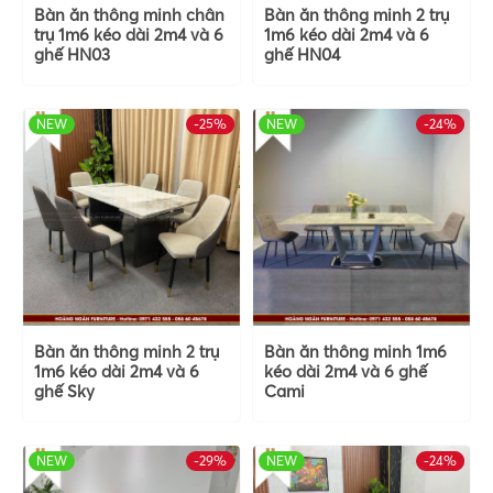
Bàn ăn thông minh chân
Bàn ăn thông minh 2 trụ
trụ 1m6 kéo dài 2m4 và 6
1m6 kéo dài 2m4 và 6
ghế HN03
ghế HN04
NEW
-25%
HOT
NEW
-24%
HOT
Bàn ăn thông minh 2 trụ
Bàn ăn thông minh 1m6
1m6 kéo dài 2m4 và 6
kéo dài 2m4 và 6 ghế
ghế Sky
Cami
NEW
-29%
HOT
NEW
-24%
HOT