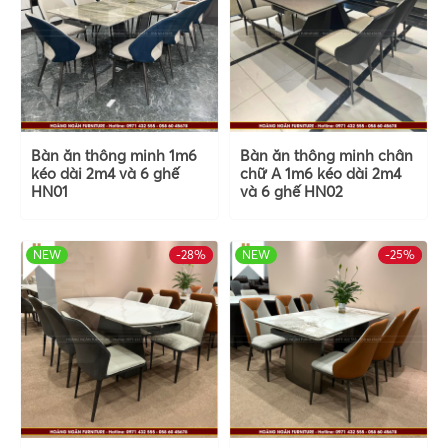
Bàn ăn thông minh 1m6
Bàn ăn thông minh chân
kéo dài 2m4 và 6 ghế
chữ A 1m6 kéo dài 2m4
HN01
và 6 ghế HN02
NEW
-28%
HOT
NEW
-25%
HOT