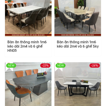
Bàn ăn thông minh 1m6
Bàn ăn thông minh 1m6
kéo dài 2m4 và 6 ghế
kéo dài 2m4 và 6 ghế Sky
HN05
NEW
-22%
HOT
NEW
-24%
HOT