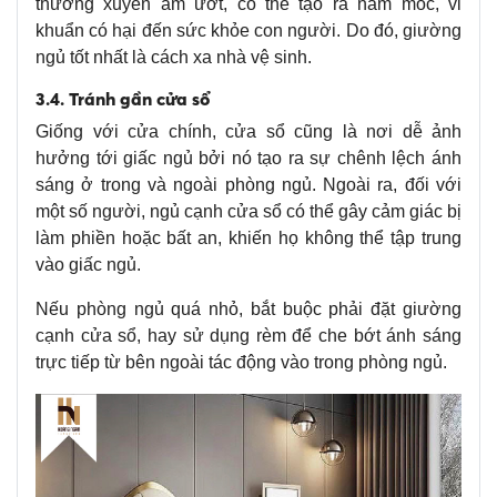
thường xuyên ẩm ướt, có thể tạo ra nấm mốc, vi
khuẩn có hại đến sức khỏe con người. Do đó, giường
ngủ tốt nhất là cách xa nhà vệ sinh.
3.4. Tránh gần cửa sổ
Giống với cửa chính, cửa sổ cũng là nơi dễ ảnh
hưởng tới giấc ngủ bởi nó tạo ra sự chênh lệch ánh
sáng ở trong và ngoài phòng ngủ. Ngoài ra, đối với
một số người, ngủ cạnh cửa sổ có thể gây cảm giác bị
làm phiền hoặc bất an, khiến họ không thể tập trung
vào giấc ngủ.
Nếu phòng ngủ quá nhỏ, bắt buộc phải đặt giường
cạnh cửa sổ, hay sử dụng rèm để che bớt ánh sáng
trực tiếp từ bên ngoài tác động vào trong phòng ngủ.