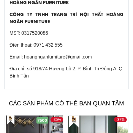
HOÀNG NGÂN FURNITURE
CÔNG TY TNHH TRANG TRÍ NỘI THẤT HOÀNG
NGÂN FURNITURE
MST: 0317520086
Giường ngủ hiện đại
Giường ngủ hiện đại
HN06
HN05
Điện thoại: 0971 432 555
Email: hoangnganfurniture@gmail.com
Địa chỉ: số 918/74 Hương Lộ 2, P. Bình Trị Đông A, Q.
Bình Tân
CÁC SẢN PHẨM CÓ THỂ BẠN QUAN TÂM
-35%
-37%
Giường ngủ hiện đại
Giường ngủ hiện đại
HN04
HN02