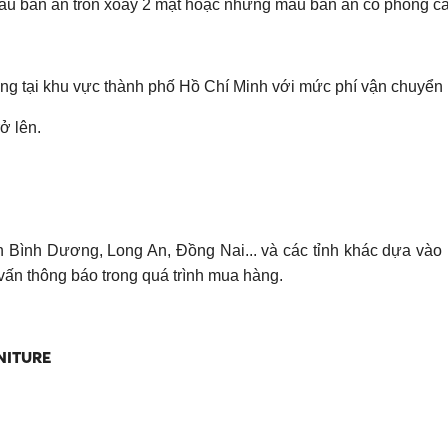
u bàn ăn tròn xoay 2 mặt hoặc những mẫu bàn ăn có phong các
àng tại khu vực thành phố Hồ Chí Minh với mức phí vận chuyển
ở lên.
ỉnh Bình Dương, Long An, Đồng Nai... và các tỉnh khác dựa vào 
vấn thông báo trong quá trình mua hàng.
NITURE