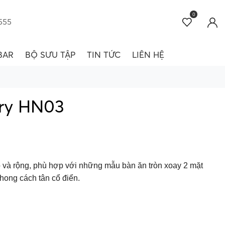
0
555
BAR
BỘ SƯU TẬP
TIN TỨC
LIÊN HỆ
ry HN03
 và rộng, phù hợp với những mẫu bàn ăn tròn xoay 2 mặt
ong cách tân cổ điển.