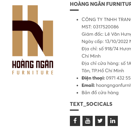
HOÀNG NGÂN FURNITUR
CÔNG TY TNHH TRANG
MST: 0317520086
Giám đốc: Lê Văn Hưn
Ngày cấp: 13/10/2022 
Địa chỉ: số 918/74 Hư
Chí Minh
Địa chỉ cửa hàng: số 
Tân, TP.Hồ Chí Minh
Điện thoại:
0971 432 5
Email:
hoangnganfurni
Bản đồ cửa hàng
TEXT_SOCICALS