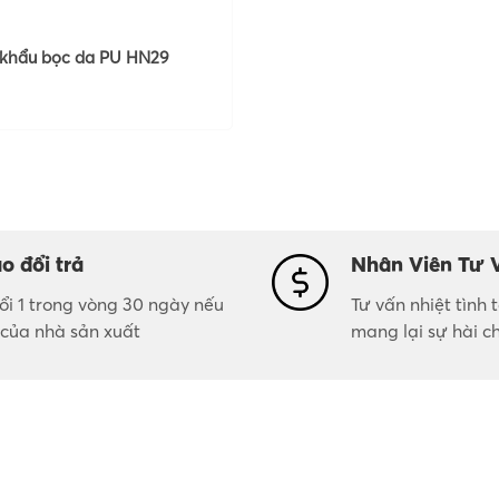
khẩu bọc da PU HN29
o đổi trả
Nhân Viên Tư 
đổi 1 trong vòng 30 ngày nếu
Tư vấn nhiệt tình
i của nhà sản xuất
mang lại sự hài c