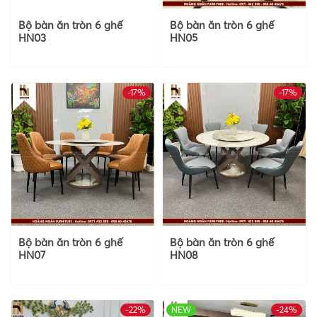
Bộ bàn ăn tròn 6 ghế
Bộ bàn ăn tròn 6 ghế
HN03
HN05
-17%
-17%
Bộ bàn ăn tròn 6 ghế
Bộ bàn ăn tròn 6 ghế
HN07
HN08
-22%
NEW
-24%
HOT