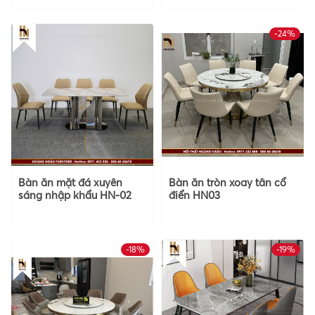
-24%
Bàn ăn mặt đá xuyên
Bàn ăn tròn xoay tân cổ
sáng nhập khẩu HN-02
điển HN03
-18%
-19%