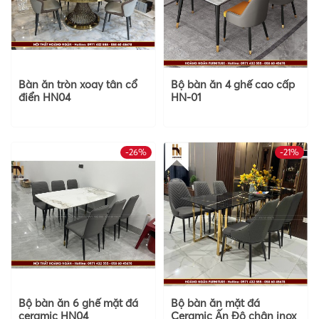
Bàn ăn tròn xoay tân cổ
Bộ bàn ăn 4 ghế cao cấp
điển HN04
HN-01
-26%
-21%
Bộ bàn ăn 6 ghế mặt đá
Bộ bàn ăn mặt đá
ceramic HN04
Ceramic Ấn Độ chân inox