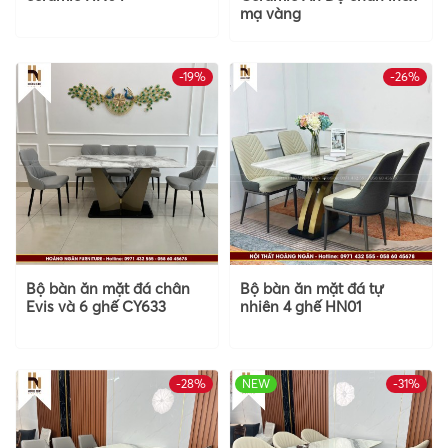
mạ vàng
-19%
-26%
Bộ bàn ăn mặt đá chân
Bộ bàn ăn mặt đá tự
Evis và 6 ghế CY633
nhiên 4 ghế HN01
-28%
NEW
-31%