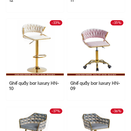
12
11
-33%
-35%
Ghế quầy bar luxury HN-
Ghế quầy bar luxury HN-
10
09
-37%
-36%