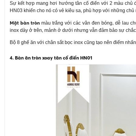
Sự kết hợp mang hơi hướng tân cổ điển với 2 màu chủ đạ
HN03 khiến cho nó có vẻ kiêu sa, phù hợp với những chủ n
Mặt bàn tròn
màu trắng với các vân đen bóng, dễ lau ch
inox dày ở trên, mảnh ở dưới nhưng vẫn đảm bảo sự chắc ch
Bộ 8 ghế ăn với chân sắt bọc inox cũng tạo nên điểm nhấ
4. Bàn ăn tròn xoay tân cổ điển HN01