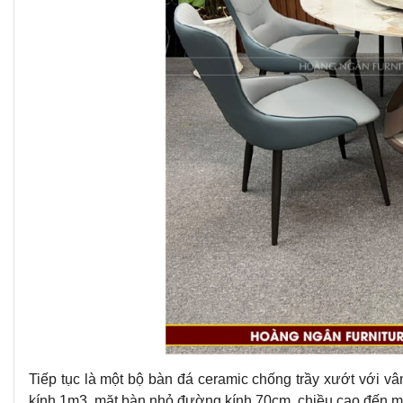
Tiếp tục là một bộ bàn đá ceramic chống trầy xướt với 
kính 1m3, mặt bàn nhỏ đường kính 70cm, chiều cao đến mặ