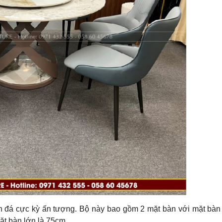
vân đá cực kỳ ấn tượng. Bộ này bao gồm 2 mặt bàn với mặt bà
t bàn lớn là 75cm.