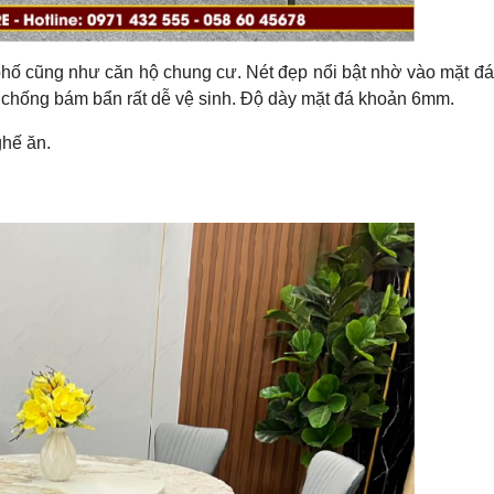
 phố cũng như căn hộ chung cư. Nét đẹp nổi bật nhờ vào mặt đá
t, chống bám bẩn rất dễ vệ sinh. Độ dày mặt đá khoản 6mm.
ghế ăn.