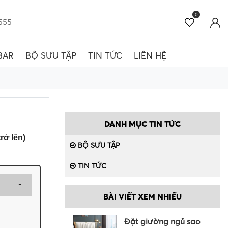
0
555
BAR
BỘ SƯU TẬP
TIN TỨC
LIÊN HỆ
DANH MỤC TIN TỨC
rở lên)
BỘ SƯU TẬP
TIN TỨC
BÀI VIẾT XEM NHIỀU
Đặt giường ngủ sao