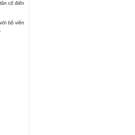
tân cổ điển
với bộ viền
.